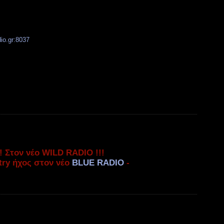
dio.gr:8037
 Στον νέο WILD RADIO !!!
try ήχος στον νέο
BLUE RADIO
-