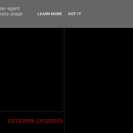
user-agent
erate usage
LEARN MORE
GOT IT
12/12/2008-
12/12/2025
***
17
ΧΡΟΝΙΑ WILD RADIO - ww