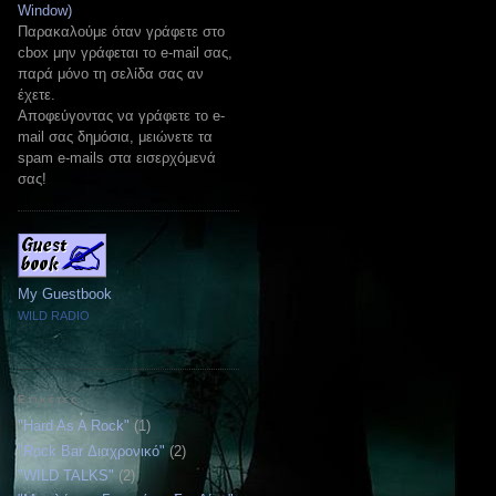
Window)
Παρακαλούμε όταν γράφετε στο
cbox μην γράφεται το e-mail σας,
παρά μόνο τη σελίδα σας αν
έχετε.
Αποφεύγοντας να γράφετε το e-
mail σας δημόσια, μειώνετε τα
spam e-mails στα εισερχόμενά
σας!
My Guestbook
WILD RADIO
Ετικέτες
"Hard As A Rock"
(1)
"Rock Bar Διαχρονικό"
(2)
"WILD TALKS"
(2)