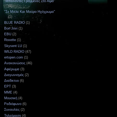
"Μπαλάντες Γραμμένες Στο Αίμα"
(4)
"Σε Μπλε Και Μαύρο Ηχόχρωμα"
(1)
BLUE RADIO
(1)
Bon Jovi
(1)
EBU
(2)
Roxette
(1)
Skysent LU
(1)
WILD RADIO
(47)
ertopen.com
(1)
Ανακοινώσεις
(46)
Αφιέρωμα
(3)
Διαγωνισμός
(2)
Διαδίκτυο
(6)
ΕΡΤ
(3)
ΜΜΕ
(4)
Μουσική
(4)
Ραδιόφωνο
(6)
Συναυλίες
(2)
Τηλεόραση
(4)