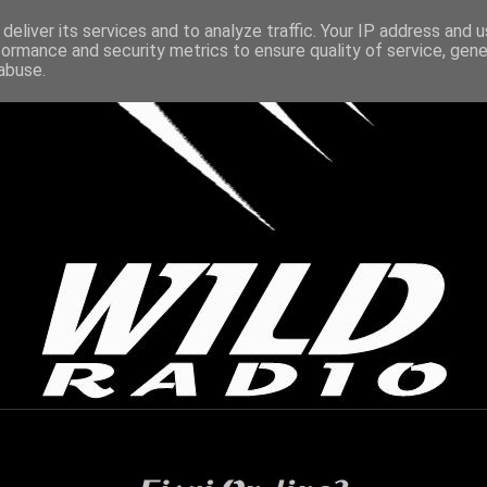
deliver its services and to analyze traffic. Your IP address and 
formance and security metrics to ensure quality of service, gen
abuse.