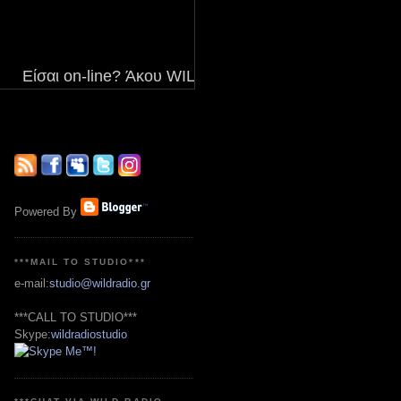
Είσαι on-line? Άκου WILD!!! *** www.wildradio.gr *** Ε
Powered By
***MAIL TO STUDIO***
e-mail:
studio@wildradio.gr
***CALL TO STUDIO***
Skype:
wildradiostudio